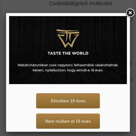
Csokoládégolyó multicolor
40 g
490 Ft
Karamellás tejcsokis gabonagolyó
35 g
1.151 Ft
Elmúltam 18 éves
Nem múltam el 18 éves
Óriás gabonagolyó tejcsokoládés