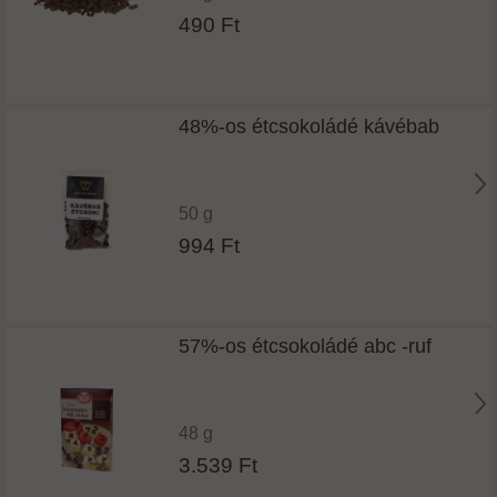
490 Ft
48%-os étcsokoládé kávébab
50 g
994 Ft
57%-os étcsokoládé abc -ruf
48 g
3.539 Ft