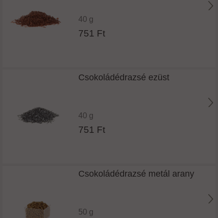
40 g
751 Ft
Csokoládédrazsé ezüst
40 g
751 Ft
Csokoládédrazsé metál arany
50 g