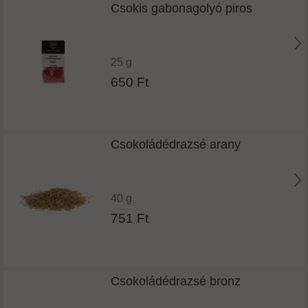
Csokis gabonagolyó piros
25 g
650 Ft
Csokoládédrazsé arany
40 g
751 Ft
Csokoládédrazsé bronz