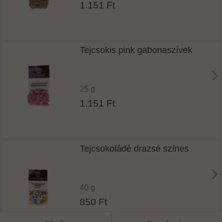
1.151 Ft
Tejcsokis pink gabonaszívek
25 g
1.151 Ft
Tejcsokoládé drazsé színes
40 g
850 Ft