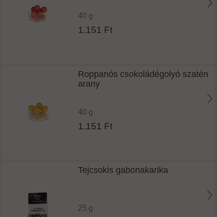
40 g
1.151 Ft
Roppanós csokoládégolyó szatén
arany
40 g
1.151 Ft
Tejcsokis gabonakarika
25 g