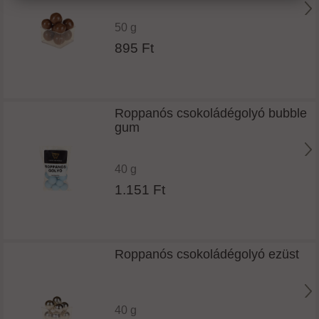
50 g
895 Ft
Roppanós csokoládégolyó bubble
gum
40 g
1.151 Ft
Roppanós csokoládégolyó ezüst
40 g