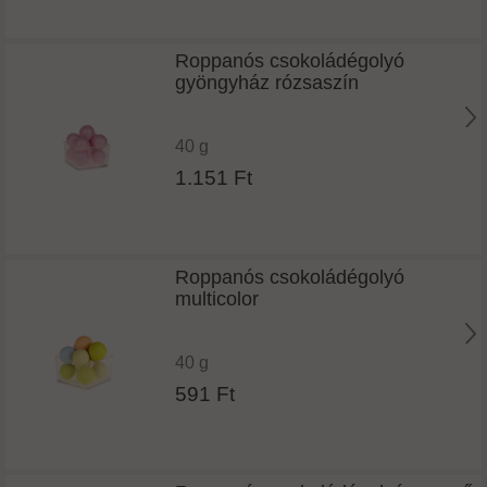
Roppanós csokoládégolyó
gyöngyház rózsaszín
40 g
1.151 Ft
Roppanós csokoládégolyó
multicolor
40 g
591 Ft