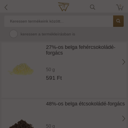
0
keressen a termékleírásban is
27%-os belga fehércsokoládé-
forgács
50 g
591 Ft
48%-os belga étcsokoládé-forgács
50 g