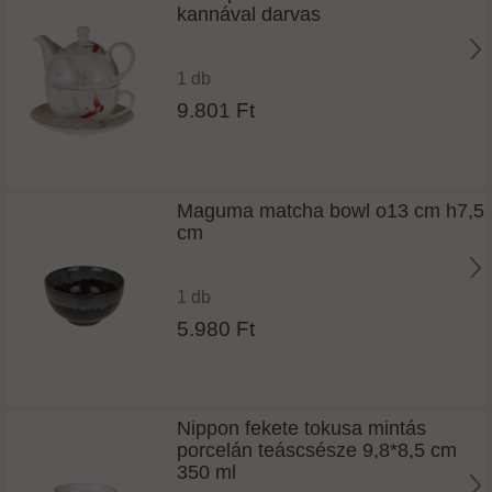
kannával darvas
1 db
9.801 Ft
Maguma matcha bowl o13 cm h7,5
cm
1 db
5.980 Ft
Nippon fekete tokusa mintás
porcelán teáscsésze 9,8*8,5 cm
350 ml