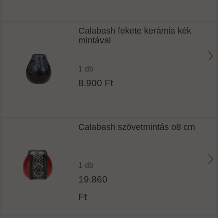
Calabash fekete kerámia kék
mintával
1 db
8.900 Ft
Calabash szövetmintás o8 cm
1 db
19.860
Ft