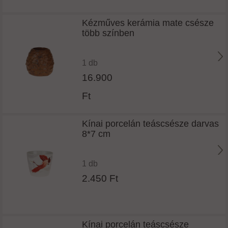
Kézműves kerámia mate csésze
több színben
1 db
16.900
Ft
Kínai porcelán teáscsésze darvas
8*7 cm
1 db
2.450 Ft
Kínai porcelán teáscsésze