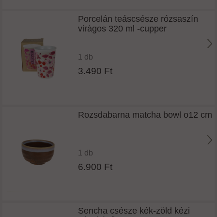
Porcelán teáscsésze rózsaszín
virágos 320 ml -cupper
1 db
3.490 Ft
Rozsdabarna matcha bowl o12 cm
1 db
6.900 Ft
Sencha csésze kék-zöld kézi