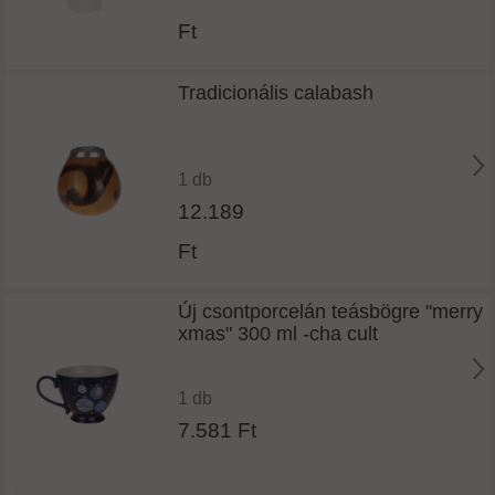
Ft
Tradicionális calabash
1 db
12.189
Ft
Új csontporcelán teásbögre "merry
xmas" 300 ml -cha cult
1 db
7.581 Ft