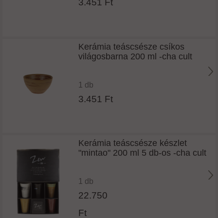
3.451 Ft
Kerámia teáscsésze csíkos
világosbarna 200 ml -cha cult
1 db
3.451 Ft
Kerámia teáscsésze készlet
"mintao" 200 ml 5 db-os -cha cult
1 db
22.750
Ft