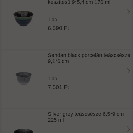
készítésű 9*5,4 cm 170 ml
1 db
6.590 Ft
Sendan black porcelán teáscsésze
9,1*6 cm
1 db
7.501 Ft
Silver grey teáscsésze 6,5*9 cm
225 ml