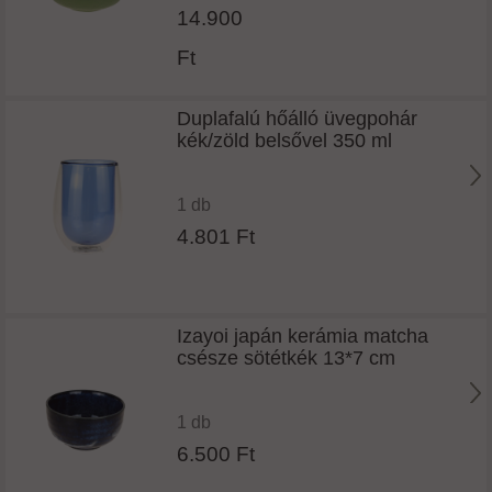
14.900
Ft
Duplafalú hőálló üvegpohár
kék/zöld belsővel 350 ml
1 db
4.801 Ft
Izayoi japán kerámia matcha
csésze sötétkék 13*7 cm
1 db
6.500 Ft