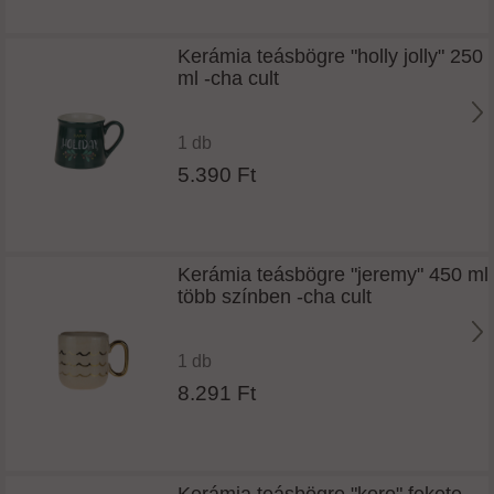
Kerámia teásbögre "holly jolly" 250
ml -cha cult
1 db
5.390 Ft
Kerámia teásbögre "jeremy" 450 ml
több színben -cha cult
1 db
8.291 Ft
Kerámia teásbögre "koro" fekete-