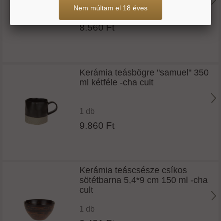
Nem múltam el 18 éves
1 db
8.560 Ft
Kerámia teásbögre "samuel" 350
ml kétféle -cha cult
1 db
9.860 Ft
Kerámia teáscsésze csíkos
sötétbarna 5,4*9 cm 150 ml -cha
cult
1 db