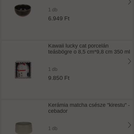
1 db
6.949 Ft
Kawaii lucky cat porcelán
teásbögre o 8,5 cm*9,8 cm 350 ml
1 db
9.850 Ft
Kerámia matcha csésze "kirestu" -
cebador
1 db