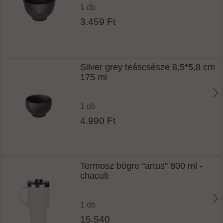
1 db
3.459 Ft
Silver grey teáscsésze 8,5*5,8 cm
175 ml
1 db
4.990 Ft
Termosz bögre "artus" 800 ml -
chacult
1 db
15.540