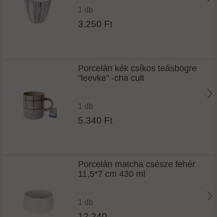
1 db
3.250 Ft
Porcelán kék csíkos teásbögre
"leevke" -cha cult
1 db
5.340 Ft
Porcelán matcha csésze fehér
11,5*7 cm 430 ml
1 db
12.240