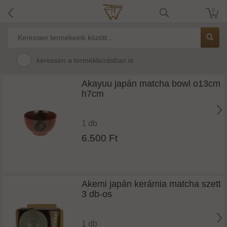
0
keressen a termékleírásban is
Akayuu japán matcha bowl o13cm
h7cm
1 db
6.500 Ft
Akemi japán kerámia matcha szett
3 db-os
1 db