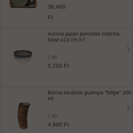
36.460
Ft
Aurora japán porcelán matcha
bowl o13 cm h7
1 db
5.250 Ft
Barna kerámia guampa "felipe" 200
ml
1 db
4.980 Ft