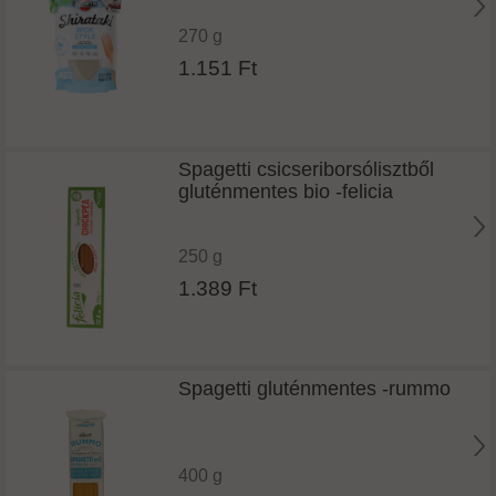
270 g
1.151 Ft
Spagetti csicseriborsólisztből
gluténmentes bio -felicia
250 g
1.389 Ft
Spagetti gluténmentes -rummo
400 g