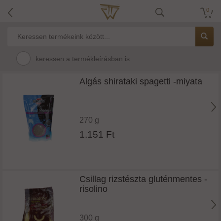
0
keressen a termékleírásban is
Algás shirataki spagetti -miyata
270 g
1.151 Ft
Csillag rizstészta gluténmentes -
risolino
300 g