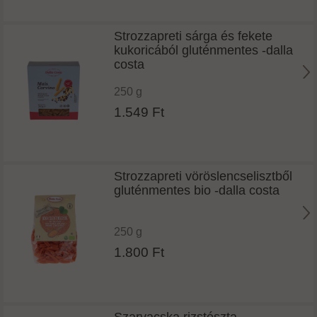
Strozzapreti sárga és fekete
kukoricából gluténmentes -dalla
costa
250 g
1.549 Ft
Strozzapreti vöröslencselisztből
gluténmentes bio -dalla costa
250 g
1.800 Ft
Szarvacska rizstészta