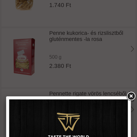
1.740 Ft
Penne kukorica- és rizslisztből
gluténmentes -la rosa
500 g
2.380 Ft
Pennette rigate vörös lencséből és
barnarizsből gluténmentes -rummo
300 g
1.640 Ft