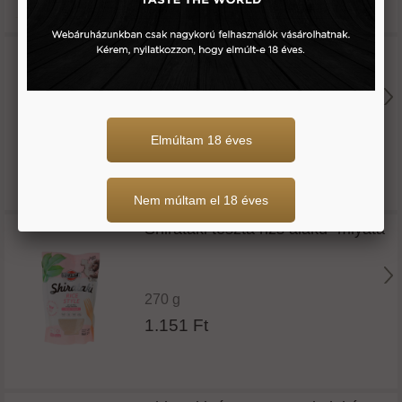
Shirataki spagetti bio -bioasia
270 g
Elmúltam 18 éves
1.350 Ft
Nem múltam el 18 éves
Shirataki tészta rizs alakú -miyata
270 g
1.151 Ft