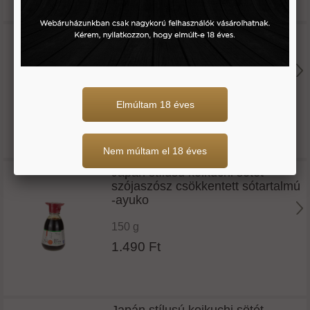
Japán stílusú koikuchi sötét
szójaszósz -miyata
150 g
Elmúltam 18 éves
950 Ft
Nem múltam el 18 éves
Japán stílusú koikuchi sötét
szójaszósz csökkentett sótartalmú
-ayuko
150 g
1.490 Ft
Japán stílusú koikuchi sötét