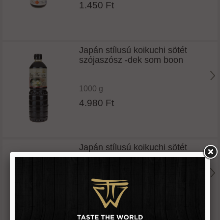
1.450 Ft
Japán stílusú koikuchi sötét
szójaszósz -dek som boon
1000 g
4.980 Ft
Japán stílusú koikuchi sötét
szójaszósz -miyata
150 g
1.250 Ft