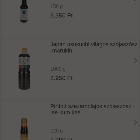
150 g
3.350 Ft
Japán usukuchi világos szójaszósz
-marukin
1000 g
2.950 Ft
Pirított szezámolajos szójaszósz -
lee kum kee
120 g
1.980 Ft