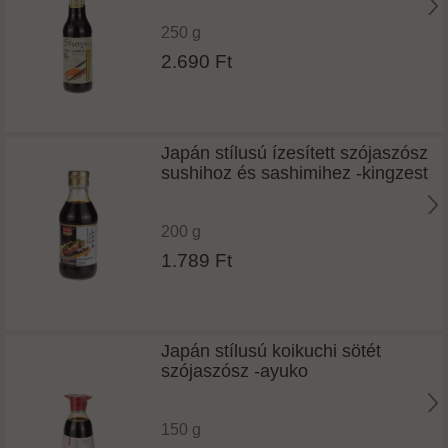
250 g
2.690 Ft
Japán stílusú ízesített szójaszósz
sushihoz és sashimihez -kingzest
200 g
1.789 Ft
Japán stílusú koikuchi sötét
szójaszósz -ayuko
150 g