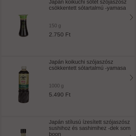
Japán koikuchi sötét szójaszósz
csökkentett sótartalmú -yamasa
150 g
2.750 Ft
Japán koikuchi szójaszósz
csökkentett sótartalmú -yamasa
1000 g
5.490 Ft
Japán stílusú ízesített szójaszósz
sushihoz és sashimihez -dek som
boon