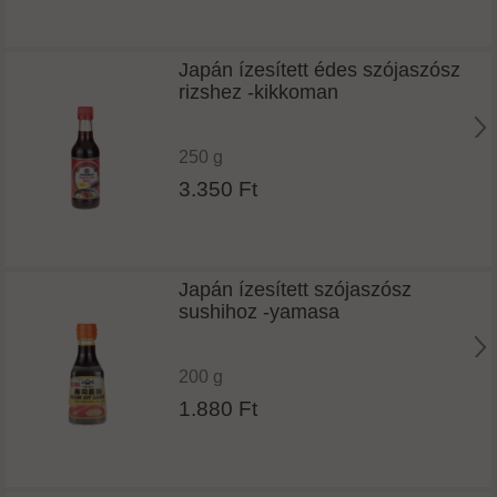
Japán ízesített édes szójaszósz
rizshez -kikkoman
250 g
3.350 Ft
Japán ízesített szójaszósz
sushihoz -yamasa
200 g
1.880 Ft