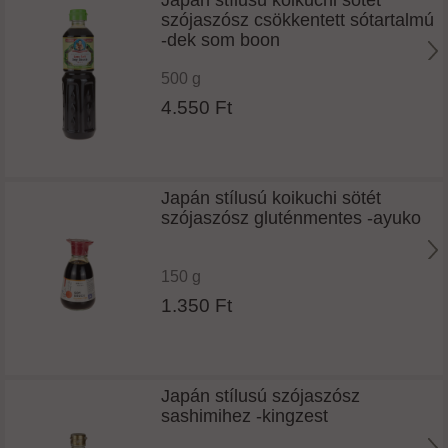
szójaszósz csökkentett sótartalmú
-dek som boon
500 g
4.550 Ft
Japán stílusú koikuchi sötét
szójaszósz gluténmentes -ayuko
150 g
1.350 Ft
Japán stílusú szójaszósz
sashimihez -kingzest