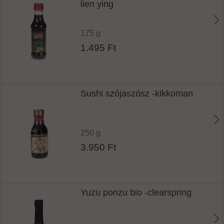
lien ying
175 g
1.495 Ft
Sushi szójaszósz -kikkoman
250 g
3.950 Ft
Yuzu ponzu bio -clearspring