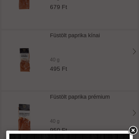
679 Ft
Füstölt paprika kínai
40 g
495 Ft
Füstölt paprika prémium
40 g
950 Ft