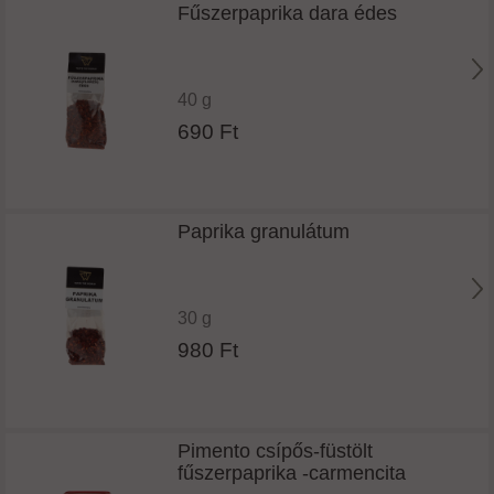
Fűszerpaprika dara édes
40 g
690 Ft
Paprika granulátum
30 g
980 Ft
Pimento csípős-füstölt
fűszerpaprika -carmencita