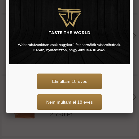
Füstölt paprika spanyol
40 g
591 Ft
Füstölt paprika spanyol
Elmúltam 18 éves
Nem múltam el 18 éves
250 g
2.750 Ft