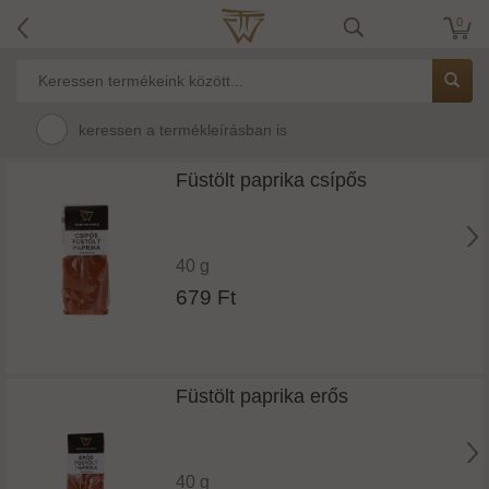
0
keressen a termékleírásban is
Füstölt paprika csípős
40 g
679 Ft
Füstölt paprika erős
40 g