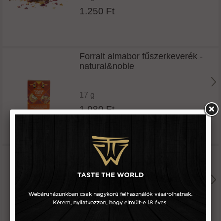
1.250 Ft
Forralt almabor fűszerkeverék -
natural&noble
17 g
1.980 Ft
Forralt bor fűszerkeverék
40 g
1.190 Ft