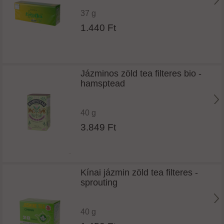
37 g
1.440 Ft
Jázminos zöld tea filteres bio -
hamsptead
40 g
3.849 Ft
Kínai jázmin zöld tea filteres -
sprouting
40 g