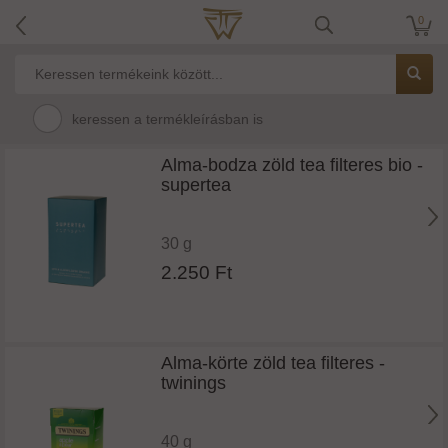
0
keressen a termékleírásban is
Alma-bodza zöld tea filteres bio -
supertea
30 g
2.250 Ft
Alma-körte zöld tea filteres -
twinings
40 g