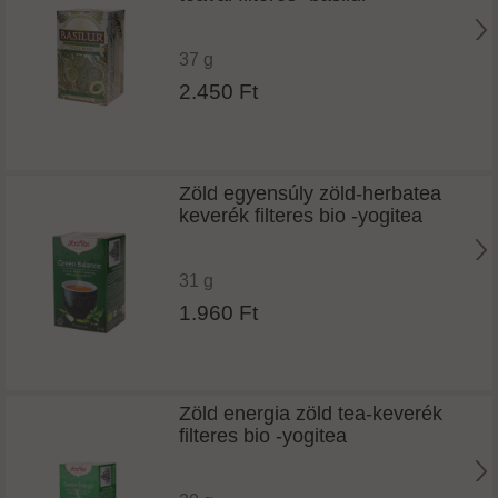
37 g
2.450 Ft
Zöld egyensúly zöld-herbatea
keverék filteres bio -yogitea
31 g
1.960 Ft
Zöld energia zöld tea-keverék
filteres bio -yogitea