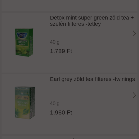
Detox mint super green zöld tea +
szelén filteres -tetley
40 g
1.789 Ft
Earl grey zöld tea filteres -twinings
40 g
1.960 Ft