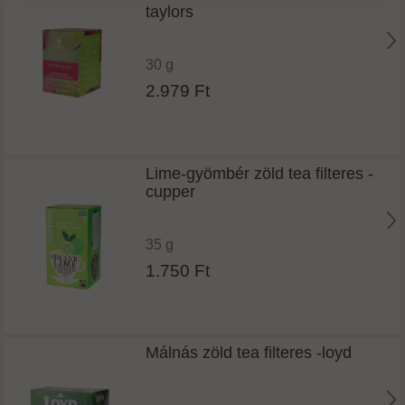
taylors
30 g
2.979 Ft
Lime-gyömbér zöld tea filteres -
cupper
35 g
1.750 Ft
Málnás zöld tea filteres -loyd