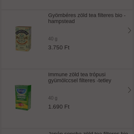
Gyömbéres zöld tea filteres bio -
hampstead
40 g
3.750 Ft
Immune zöld tea trópusi
gyümölccsel filteres -tetley
40 g
1.690 Ft
Japán sencha zöld tea filteres bio -