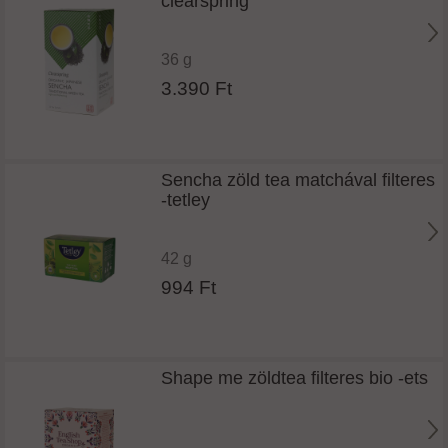
clearspring
36 g
3.390 Ft
Sencha zöld tea matchával filteres
-tetley
42 g
994 Ft
Shape me zöldtea filteres bio -ets