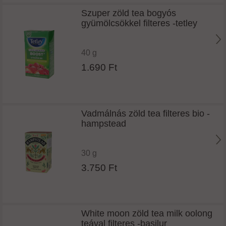
Szuper zöld tea bogyós
gyümölcsökkel filteres -tetley
40 g
1.690 Ft
Vadmálnás zöld tea filteres bio -
hampstead
30 g
3.750 Ft
White moon zöld tea milk oolong
teával filteres -basilur