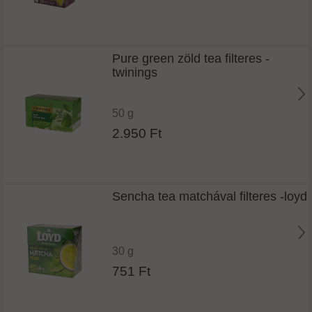
Pure green zöld tea filteres -
twinings
50 g
2.950 Ft
Sencha tea matchával filteres -loyd
30 g
751 Ft