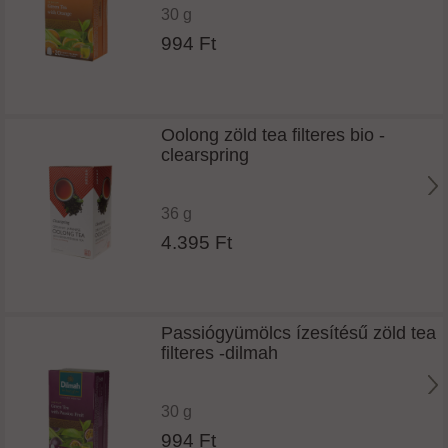
30 g
994 Ft
Oolong zöld tea filteres bio -
clearspring
36 g
4.395 Ft
Passiógyümölcs ízesítésű zöld tea
filteres -dilmah
30 g
994 Ft