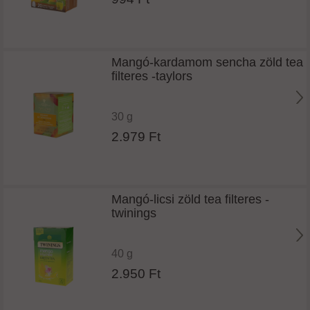
Mangó-kardamom sencha zöld tea
filteres -taylors
30 g
2.979 Ft
Mangó-licsi zöld tea filteres -
twinings
40 g
2.950 Ft