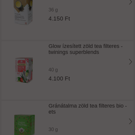
36 g
4.150 Ft
Glow ízesített zöld tea filteres -
twinings superblends
40 g
4.100 Ft
Gránátalma zöld tea filteres bio -
ets
30 g