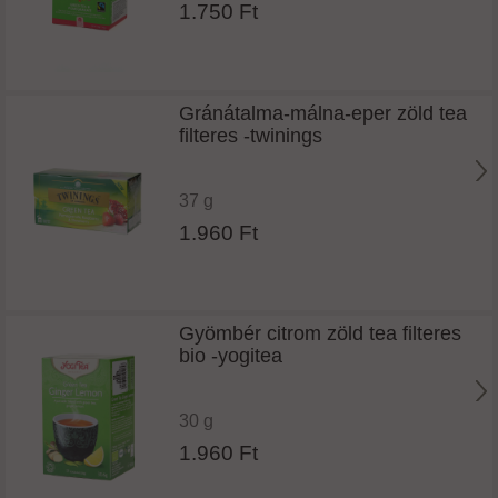
1.750 Ft
Gránátalma-málna-eper zöld tea
filteres -twinings
37 g
1.960 Ft
Gyömbér citrom zöld tea filteres
bio -yogitea
30 g
1.960 Ft