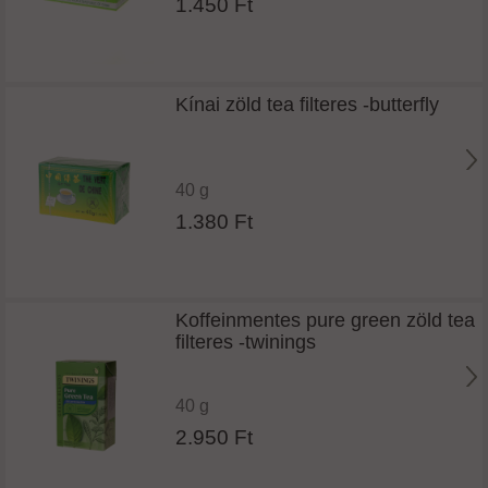
1.450 Ft
Kínai zöld tea filteres -butterfly
40 g
1.380 Ft
Koffeinmentes pure green zöld tea
filteres -twinings
40 g
2.950 Ft