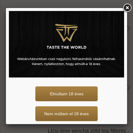
Kókuszos zöld tea filteres bio -
supertea
30 g
2.250 Ft
Licsi-gyömbér zöld tea filteres -
dilmah
Elmúltam 18 éves
30 g
994 Ft
Nem múltam el 18 éves
Licsi-lime sencha zöld tea filteres -