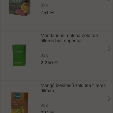
30 g
751 Ft
Mandarinos matcha-zöld tea
filteres bio -supertea
30 g
2.250 Ft
Mangó ízesítésű zöld tea filteres -
dilmah
30 g
994 Ft