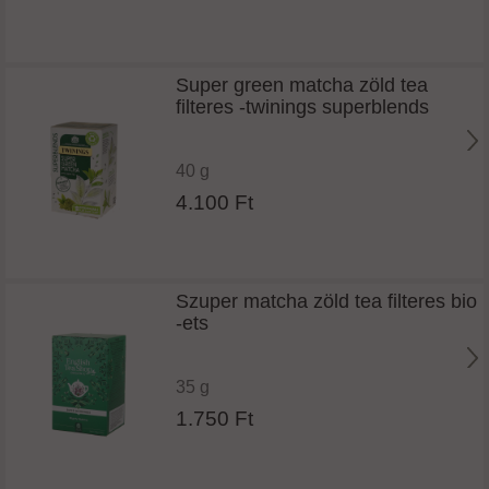
Super green matcha zöld tea
filteres -twinings superblends
40 g
4.100 Ft
Szuper matcha zöld tea filteres bio
-ets
35 g
1.750 Ft