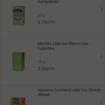
hampstead
40 g
3.750 Ft
Mentás zöld tea filteres bio -
supertea
30 g
2.250 Ft
Narancs ízesítésű zöld tea filteres -
dilmah