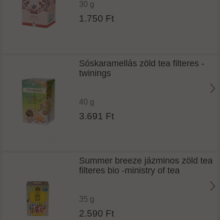
30 g
1.750 Ft
Sóskaramellás zöld tea filteres -
twinings
40 g
3.691 Ft
Summer breeze jázminos zöld tea
filteres bio -ministry of tea
35 g
2.590 Ft