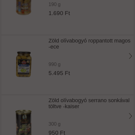
190 g
1.690 Ft
Zöld olívabogyó roppantott magos
-ece
990 g
5.495 Ft
Zöld olívabogyó serrano sonkával
töltve -kaiser
300 g
950 Ft