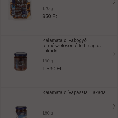
170 g
950 Ft
Kalamata olívabogyó
természetesen érlelt magos -
liakada
190 g
1.590 Ft
Kalamata olívapaszta -liakada
180 g