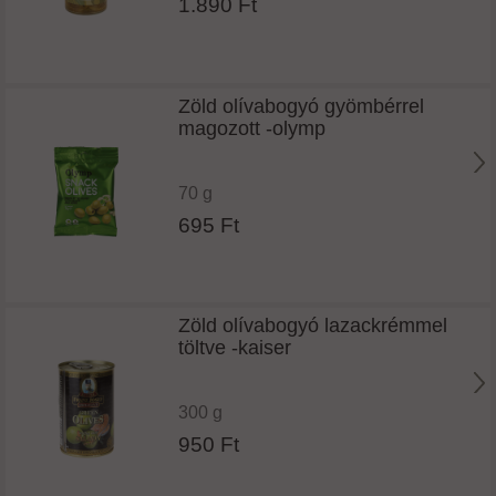
1.890 Ft
Zöld olívabogyó gyömbérrel
magozott -olymp
70 g
695 Ft
Zöld olívabogyó lazackrémmel
töltve -kaiser
300 g
950 Ft