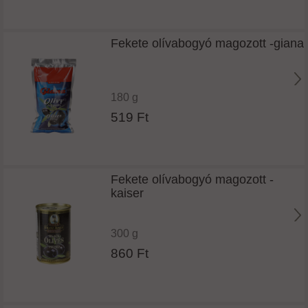
Fekete olívabogyó magozott -giana
180 g
519 Ft
Fekete olívabogyó magozott -
kaiser
300 g
860 Ft