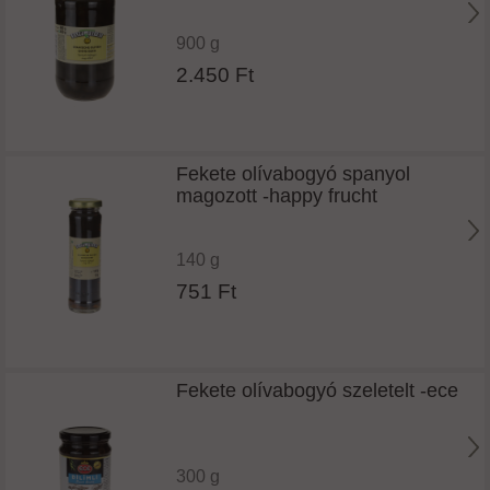
900 g
2.450 Ft
Fekete olívabogyó spanyol
magozott -happy frucht
140 g
751 Ft
Fekete olívabogyó szeletelt -ece
300 g