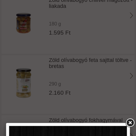
liakada
180 g
1.595 Ft
Zöld olívabogyó feta sajttal töltve -
bretas
290 g
2.160 Ft
Zöld olívabogyó fokhagymával
töltve -bretas