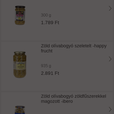
300 g
1.789 Ft
Zöld olívabogyó szeletelt -happy
frucht
935 g
2.891 Ft
Zöld olívabogyó zöldfűszerekkel
magozott -ibero