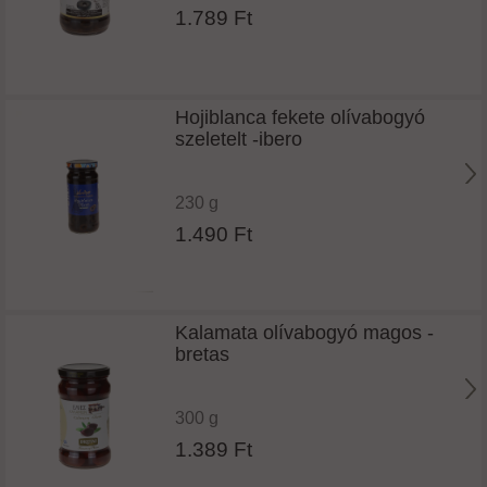
1.789 Ft
Hojiblanca fekete olívabogyó
szeletelt -ibero
230 g
1.490 Ft
Kalamata olívabogyó magos -
bretas
300 g
1.389 Ft