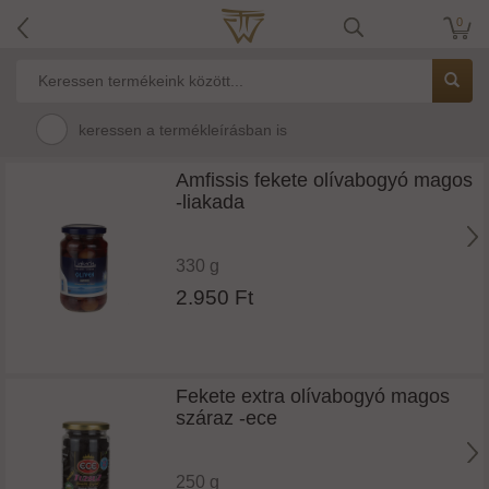
0
keressen a termékleírásban is
Amfissis fekete olívabogyó magos
-liakada
330 g
2.950 Ft
Fekete extra olívabogyó magos
száraz -ece
250 g