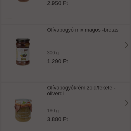
2.950 Ft
Olívabogyó mix magos -bretas
300 g
1.290 Ft
Olívabogyókrém zöld/fekete -
oliverdi
180 g
3.880 Ft