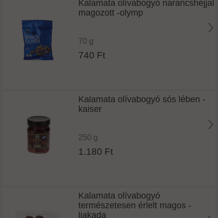
Kalamata olívabogyó narancshéjjal
magozott -olymp
70 g
740 Ft
Kalamata olívabogyó sós lében -
kaiser
250 g
1.180 Ft
Kalamata olívabogyó
természetesen érlelt magos -
liakada