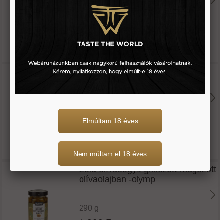
300 g
1.760 Ft
Zöld olívabogyó fűszeres-chilis
magozott -olymp
70 g
Elmúltam 18 éves
695 Ft
Nem múltam el 18 éves
Zöld olívabogyó grillezett-magozott
olívaolajban -olymp
290 g