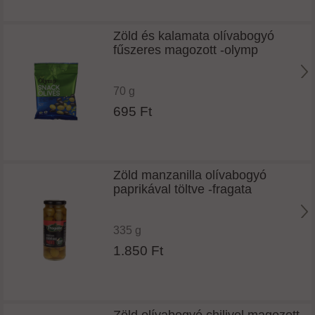
Zöld és kalamata olívabogyó
fűszeres magozott -olymp
70 g
695 Ft
Zöld manzanilla olívabogyó
paprikával töltve -fragata
335 g
1.850 Ft
Zöld olívabogyó chilivel magozott -