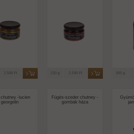
2.590 Ft
230 g
2.590 Ft
300 g
chutney -lucien
Fügés-szeder chutney -
Gyümöl
georgelin
gombák háza
jam