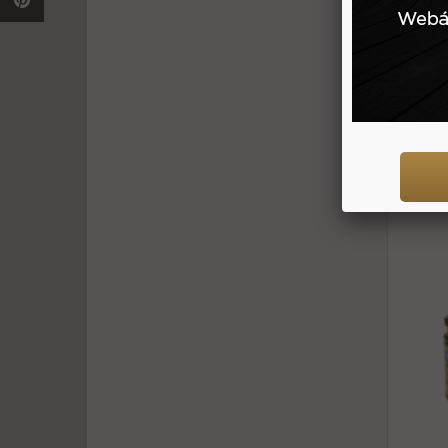
150 g
Kor
médiu