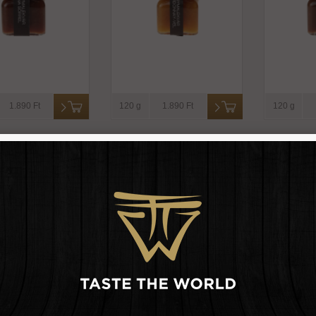
1.890 Ft
120 g
1.890 Ft
120 g
llizált hagyma -
Karamellizált hagyma és
Kashmiri
cien georgelin
chili -mackays
médium 