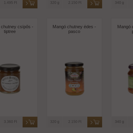
1.495 Ft
320 g
2.150 Ft
340 g
chutney csípős -
Mangó chutney édes -
Mangó c
tiptree
pasco
3.360 Ft
320 g
2.150 Ft
340 g