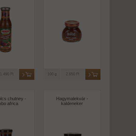
1.490 Ft
100 g
2.650 Ft
cs chutney -
Hagymalekvár -
bo africa
kaldeneker