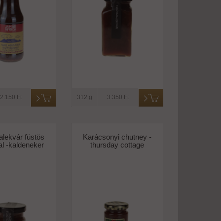
2.150 Ft
312 g
3.350 Ft
lekvár füstös
Karácsonyi chutney -
al -kaldeneker
thursday cottage