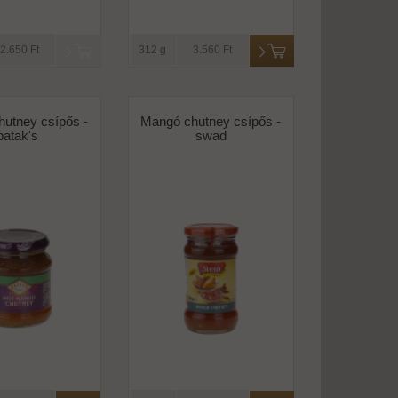
2.650 Ft
312 g
3.560 Ft
utney csípős -
Mangó chutney csípős -
patak's
swad