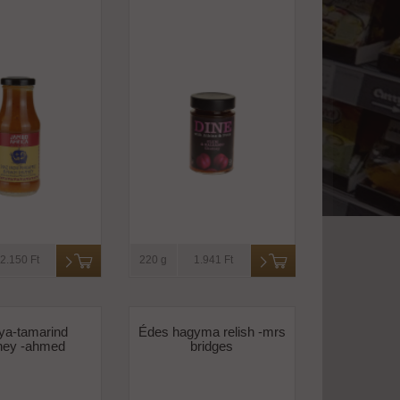
2.150 Ft
220 g
1.941 Ft
ya-tamarind
Édes hagyma relish -mrs
ney -ahmed
bridges