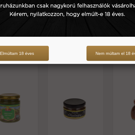
2.595 Ft
170 g
3.650 Ft
230 g
Elmúltam 18 éves
Nem múltam el 18 é
iander chutney
Körte chutney -gombák
Körte-
m -truly indian
háza
chutney