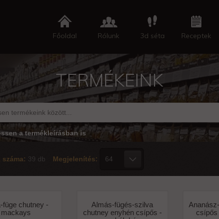
Főoldal
Rólunk
3d séta
Receptek
TERMÉKEINK
essen a termékleírásban is
k száma:
39 db
Megjelenítés:
-füge chutney -
Almás-fügés-szilva
Ananász-
mackays
chutney enyhén csípős -
csípős 