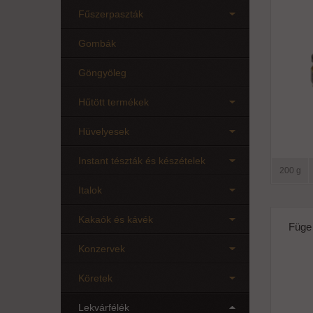
Fűszerpaszták
Gombák
Göngyöleg
Hűtött termékek
Hüvelyesek
Instant tészták és készételek
200 g
Italok
Kakaók és kávék
Füge 
Konzervek
Köretek
Lekvárfélék