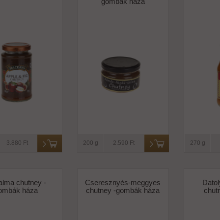
gombák háza
3.880 Ft
200 g
2.590 Ft
270 g
alma chutney -
Cseresznyés-meggyes
Datol
ombák háza
chutney -gombák háza
chut