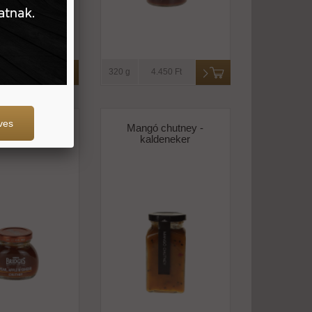
1.690 Ft
320 g
4.450 Ft
ves
alma-gyömbér
Mangó chutney -
 -mrs bridges
kaldeneker