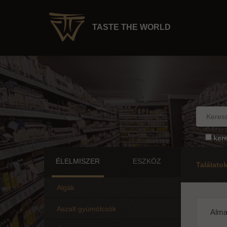
TASTE THE WORLD
ker
ÉLELMISZER
ESZKÖZ
Találato
Algák
Aszalt gyümölcsök
Alma