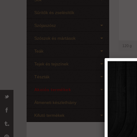
Sűrítők és zselésítők
Szójaszósz
Szószok és mártások
120 g
Teák
Tejek és tejszínek
Karame
lu
Tészták
Akciós termékek
Átmeneti készlethiány
Kifutó termékek