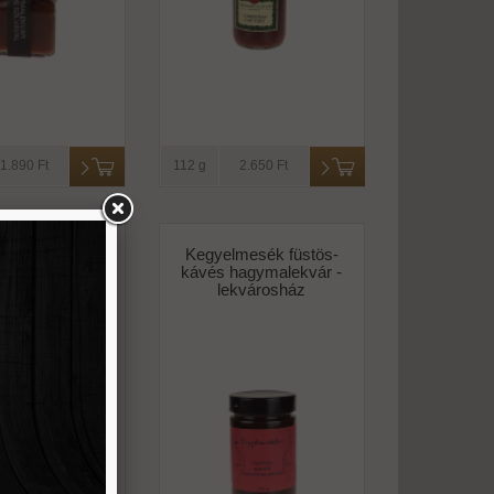
1.890 Ft
112 g
2.650 Ft
 mangó chutney
Kegyelmesék füstös-
-truly indian
kávés hagymalekvár -
lekvárosház