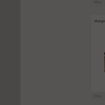
350 g
Mangó 
220 g