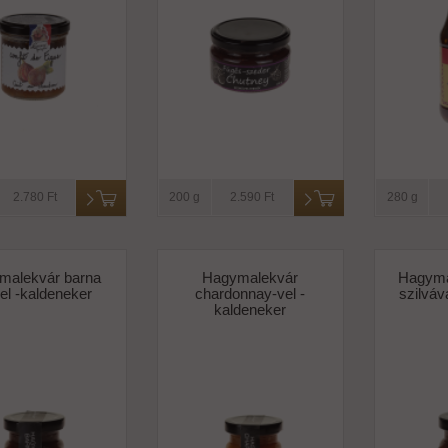
2.780 Ft
200 g
2.590 Ft
280 g
malekvár barna
Hagymalekvár
Hagyma
el -kaldeneker
chardonnay-vel -
szilváv
kaldeneker