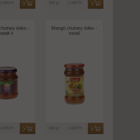
2.850 Ft
350 g
1.495 Ft
hutney édes -
Mangó chutney édes -
patak's
swad
2.850 Ft
350 g
1.495 Ft