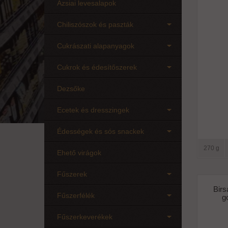
Ázsiai levesalapok
Chiliszószok és paszták
Cukrászati alapanyagok
Cukrok és édesítőszerek
Dezsőke
Ecetek és dresszingek
Édességek és sós snackek
270 g
Ehető virágok
Fűszerek
Birs
Fűszerfélék
g
Fűszerkeverékek