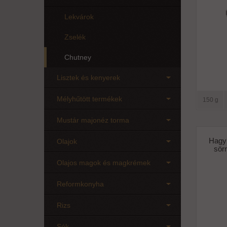
Lekvárok
Zselék
Chutney
Lisztek és kenyerek
Mélyhűtött termékek
150 g
Mustár majonéz torma
Hagy
Olajok
sörr
Olajos magok és magkrémek
Reformkonyha
Rizs
Sók