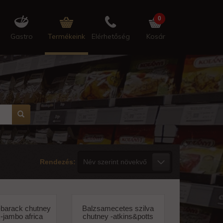
0
Gastro
Termékeink
Elérhetőség
Kosár
Rendezés:
barack chutney
Balzsamecetes szilva
-jambo africa
chutney -atkins&potts