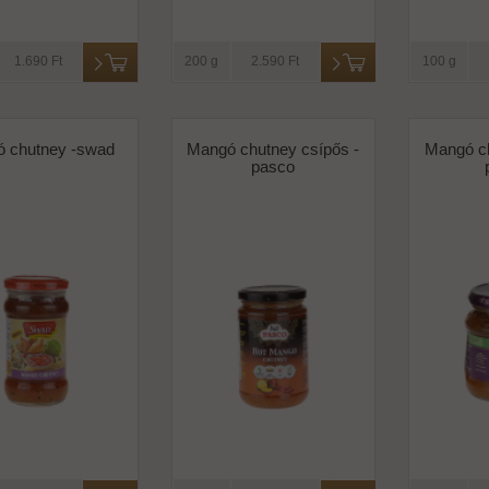
1.690 Ft
200 g
2.590 Ft
100 g
 chutney -swad
Mangó chutney csípős -
Mangó ch
pasco