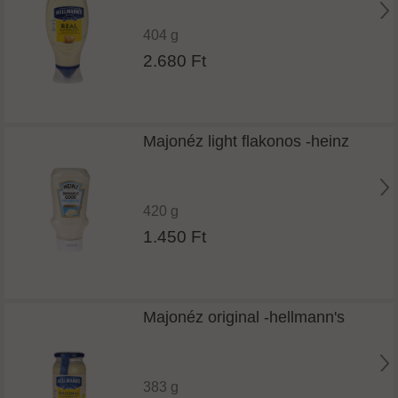
404 g
2.680 Ft
Majonéz light flakonos -heinz
420 g
1.450 Ft
Majonéz original -hellmann's
383 g