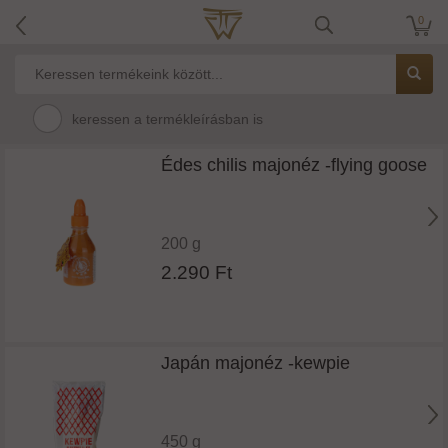
0
keressen a termékleírásban is
Édes chilis majonéz -flying goose
200 g
2.290 Ft
Japán majonéz -kewpie
450 g