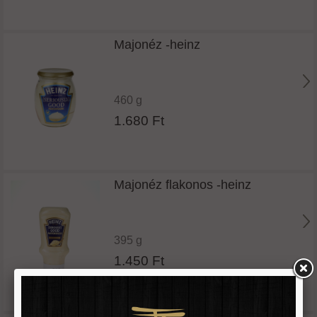
Majonéz -heinz
460 g
1.680 Ft
Majonéz flakonos -heinz
395 g
1.450 Ft