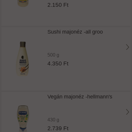
2.150 Ft
Sushi majonéz -all groo
500 g
4.350 Ft
Vegán majonéz -hellmann's
430 g
2.739 Ft