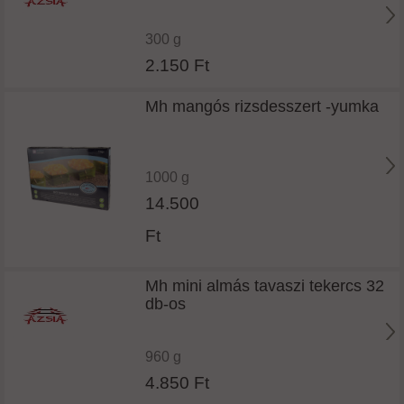
300 g
2.150 Ft
Mh mangós rizsdesszert -yumka
1000 g
14.500
Ft
Mh mini almás tavaszi tekercs 32
db-os
960 g
4.850 Ft