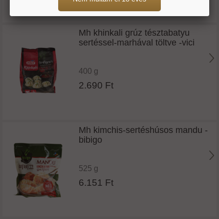
Mh khinkali grúz tésztabatyu
sertéssel-marhával töltve -vici
400 g
2.690 Ft
Mh kimchis-sertéshúsos mandu -
bibigo
525 g
6.151 Ft