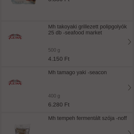
Mh takoyaki grillezett polipgolyók
25 db -seafood market
500 g
4.150 Ft
Mh tamago yaki -seacon
400 g
6.280 Ft
Mh tempeh fermentált szója -noff