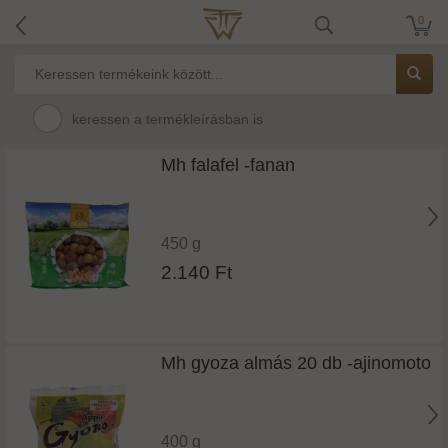
0
keressen a termékleírásban is
Mh falafel -fanan
450 g
2.140 Ft
Mh gyoza almás 20 db -ajinomoto
400 g