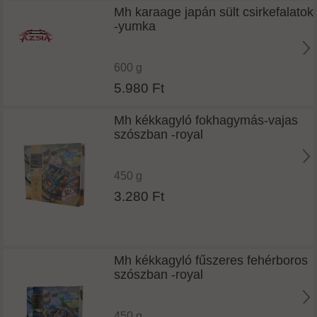
Mh karaage japán sült csirkefalatok
-yumka
600 g
5.980 Ft
Mh kékkagyló fokhagymás-vajas
szószban -royal
450 g
3.280 Ft
Mh kékkagyló fűszeres fehérboros
szószban -royal
450 g