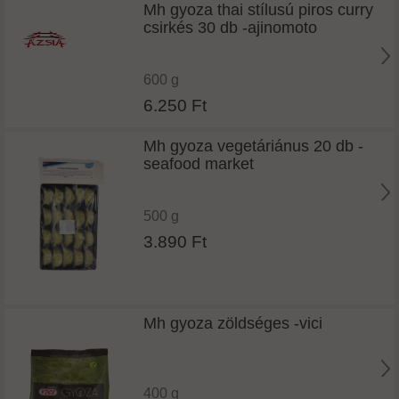
Mh gyoza thai stílusú piros curry
csirkés 30 db -ajinomoto
600 g
6.250 Ft
Mh gyoza vegetáriánus 20 db -
seafood market
500 g
3.890 Ft
Mh gyoza zöldséges -vici
400 g