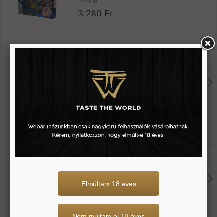
3.280 Ft
Mh kékkagyló sörös szószban -
royal
450 g
3.280 Ft
Mh khinkali grúz tésztabatyu
bárányhússal töltve -vici
Elmúltam 18 éves
350 g
2.690 Ft
Nem múltam el 18 éves