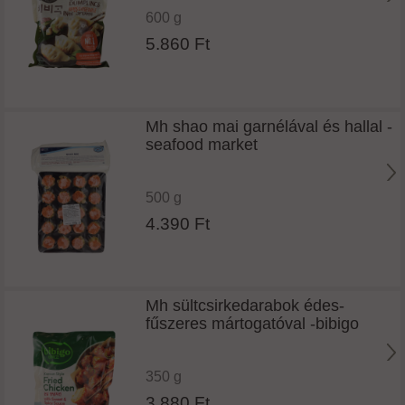
600 g
5.860 Ft
Mh shao mai garnélával és hallal -
seafood market
500 g
4.390 Ft
Mh sültcsirkedarabok édes-
fűszeres mártogatóval -bibigo
350 g
3.880 Ft