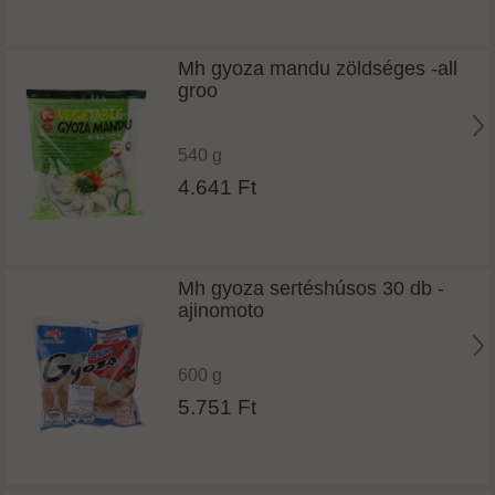
Mh gyoza mandu zöldséges -all
groo
540 g
4.641 Ft
Mh gyoza sertéshúsos 30 db -
ajinomoto
600 g
5.751 Ft