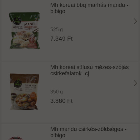
Mh koreai bbq marhás mandu -
bibigo
525 g
7.349 Ft
Mh koreai stílusú mézes-szójás
csirkefalatok -cj
350 g
3.880 Ft
Mh mandu csirkés-zöldséges -
bibigo