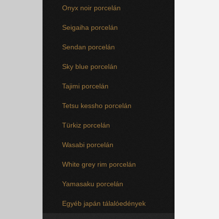
Onyx noir porcelán
Seigaiha porcelán
Sendan porcelán
Sky blue porcelán
Tajimi porcelán
Tetsu kessho porcelán
Türkiz porcelán
Wasabi porcelán
White grey rim porcelán
Yamasaku porcelán
Egyéb japán tálalóedények