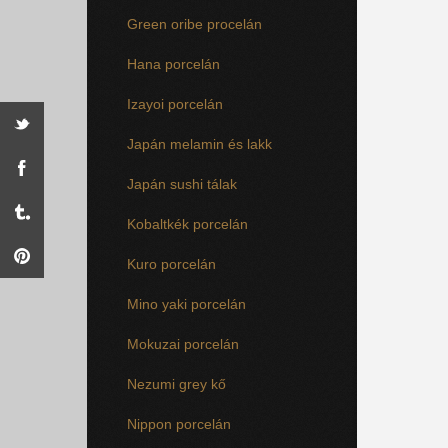
Green oribe procelán
Hana porcelán
Izayoi porcelán
Japán melamin és lakk
Japán sushi tálak
Kobaltkék porcelán
Kuro porcelán
Mino yaki porcelán
Mokuzai porcelán
Nezumi grey kő
Nippon porcelán