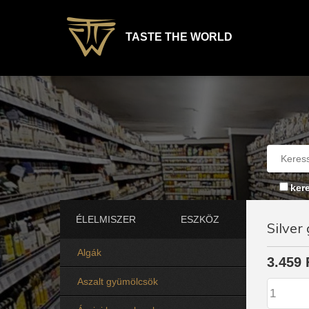
TASTE THE WORLD
ker
ÉLELMISZER
ESZKÖZ
Silver
Algák
3.459 
Aszalt gyümölcsök