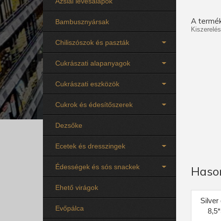
Ázsiai levesalapok
A termék
Bambusznyársak
Kiszerelés
Chiliszószok és paszták
Cukrászati alapanyagok
Cukrászati eszközök
Cukrok és édesítőszerek
Dezsőke
Ecetek és dresszingek
Édességek és sós snackek
Haso
Ehető virágok
Silver
Evőpálca
8,5