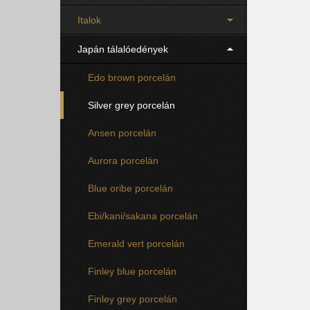
Italok
Japán tálalóedények
Edo brown porcelán
Silver grey porcelán
Ansen porcelán
Aurora porcelán
Blue oribe porcelán
Ebi/kani/sakana porcelán
Emerald vert porcelán
Finley blue porcelán
Finley grey porcelán