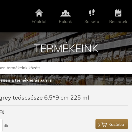
Főoldal
Rólunk
3d séta
Receptek
TERMÉKEINK
essen a termékleírásban is
 grey teáscsésze 6,5*9 cm 225 ml
Ft
Kosárba
db