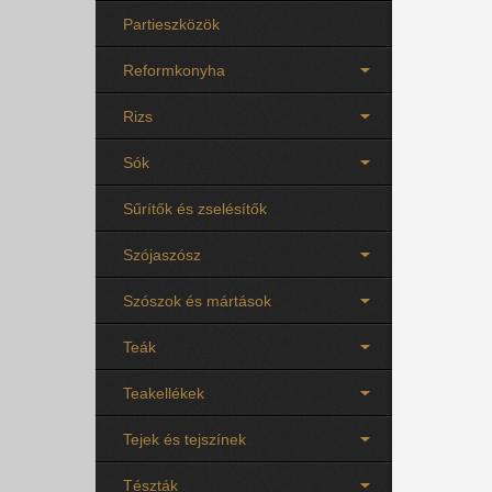
Partieszközök
Reformkonyha
Rizs
Sók
Sűrítők és zselésítők
Szójaszósz
Szószok és mártások
Teák
Teakellékek
Tejek és tejszínek
Tészták