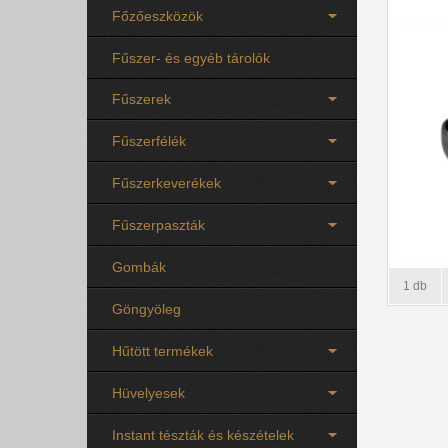
Főzőeszközök
Fűszer- és egyéb tárolók
Fűszerek
Fűszerfélék
Fűszerkeverékek
Fűszerpaszták
Gombák
1 db
Göngyöleg
Hűtött termékek
Hüvelyesek
Instant tészták és készételek