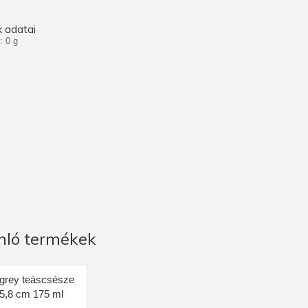
 adatai
: 0 g
nló termékek
 grey teáscsésze
*5,8 cm 175 ml