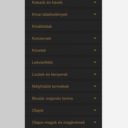
Kakaók és kávék
Kínai tálalóedények
Kínálótálak
Konzervek
Köretek
Lekvárfélék
Lisztek és kenyerek
Mélyhűtött termékek
Mustár majonéz torma
Olajok
Olajos magok és magkrémek